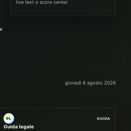
live text o score center.
le
giovedì 6 agosto 2026
GUIDA
GL
Guida legale