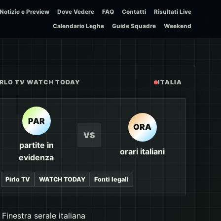
Notizie e Preview
Dove Vedere
FAQ
Contatti
Risultati Live
Calendario Leghe
Guide Squadre
Weekend
IRLO TV WATCH TODAY
ITALIA
PAR
ORA
VS
partite in
orari italiani
evidenza
Pirlo TV
WATCH TODAY
Fonti legali
Finestra serale italiana