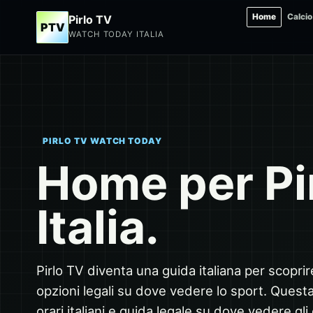
Home
Calcio
Pirlo TV
PTV
WATCH TODAY ITALIA
PIRLO TV WATCH TODAY
Home per Pir
Italia.
Pirlo TV diventa una guida italiana per scoprire 
opzioni legali su dove vedere lo sport. Questa v
orari italiani e guida legale su dove vedere gli